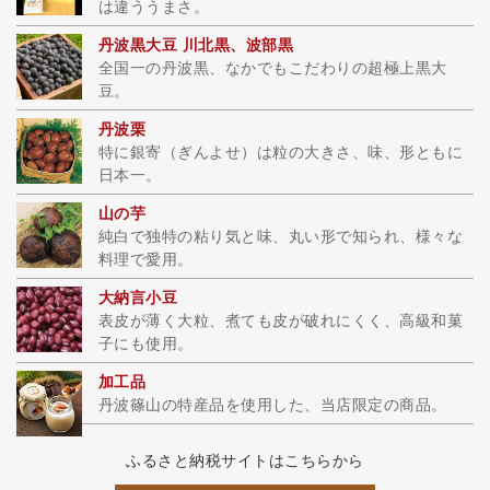
は違ううまさ。
丹波黒大豆 川北黒、波部黒
全国一の丹波黒、なかでもこだわりの超極上黒大
豆。
丹波栗
特に銀寄（ぎんよせ）は粒の大きさ、味、形ともに
日本一。
山の芋
純白で独特の粘り気と味、丸い形で知られ、様々な
料理で愛用。
大納言小豆
表皮が薄く大粒、煮ても皮が破れにくく、高級和菓
子にも使用。
加工品
丹波篠山の特産品を使用した、当店限定の商品。
ふるさと納税サイトはこちらから